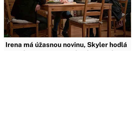
Irena má úžasnou novinu, Skyler hodlá
vyšachovat Báru a Věrka dumá, jak
zachránit synovo manželství
Irena září štěstím, konečně čeká miminko! Nijak jí to ale
nebrání v tom, aby na Prokopa vybafla, že se chce částečně
vrátit k práci ředitelky. Skyler je přesvědčená, že s
Františkem patří k sobě. Zbývá jen, aby si to uvědomil on.
Věrka najde Vojtův dopis a její podezření se...
12.12.2022