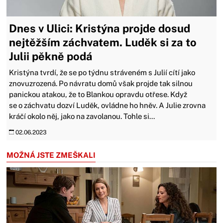
Dnes v Ulici: Kristýna projde dosud
nejtěžším záchvatem. Luděk si za to
Julii pěkně podá
Kristýna tvrdí, že se po týdnu stráveném s Julií cítí jako
znovuzrozená. Po návratu domů však projde tak silnou
panickou atakou, že to Blankou opravdu otřese. Když
se o záchvatu dozví Luděk, ovládne ho hněv. A Julie zrovna
kráčí okolo něj, jako na zavolanou. Tohle si...
02.06.2023
MOŽNÁ JSTE ZMEŠKALI