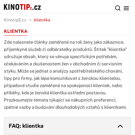
Kinotip2.cz
klientka
KLIENTKA
Zde naleznete články zaměřené na roli ženy jako zákaznice,
příjemkyně služeb či odběratelky produktů. Štítek "klientka"
sdružuje obsah, který se věnuje specifickým potřebám,
očekáváním a zkušenostem žen v obchodním či servisním
styku. Může se jednat o analýzy spotřebitelského chování,
tipy pro firmy, jak lépe komunikovat s ženskou klientelou,
případové studie zaměřené na spokojenost klientek, nebo
příběhy, kde je ženská klientka ústřední postavou.
Prozkoumejte témata týkající se nákupních preferencí,
zpětné vazby a budování dlouhodobých vztahů s klientkami.
FAQ: klientka